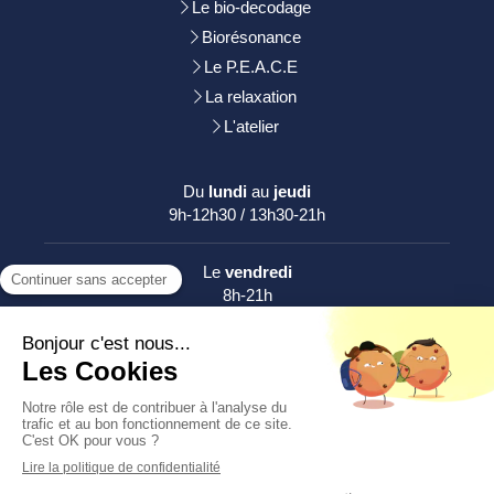
Le bio-decodage
Biorésonance
Le P.E.A.C.E
La relaxation
L'atelier
Du
lundi
au
jeudi
9h-12h30 / 13h30-21h
Le
vendredi
8h-21h
Le
samedi
9h-12h
Plan du site
Mentions légales