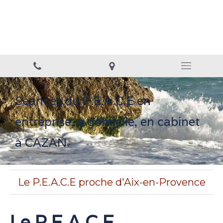
Biorésonance & T-RA-π
Thérapies neuro sensorielles et neuro émotionnelles.
Séances du P.E.A.C.E en
entreprise, à domicile, en cabinet
à CAZAN.
Le P.E.A.C.E proche d'Aix-en-Provence
Le P.E.A.C.E